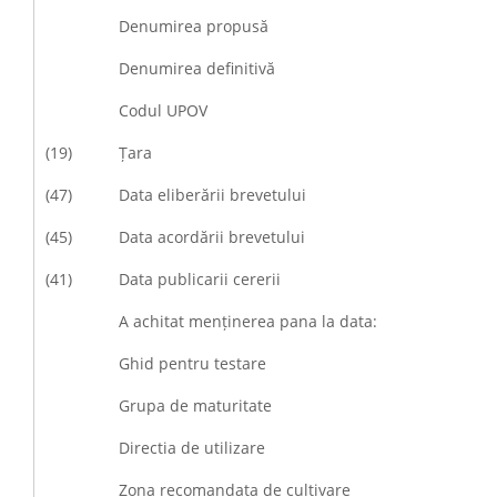
Denumirea propusă
Denumirea definitivă
Codul UPOV
(19)
Țara
(47)
Data eliberării brevetului
(45)
Data acordării brevetului
(41)
Data publicarii cererii
A achitat menținerea pana la data:
Ghid pentru testare
Grupa de maturitate
Directia de utilizare
Zona recomandata de cultivare