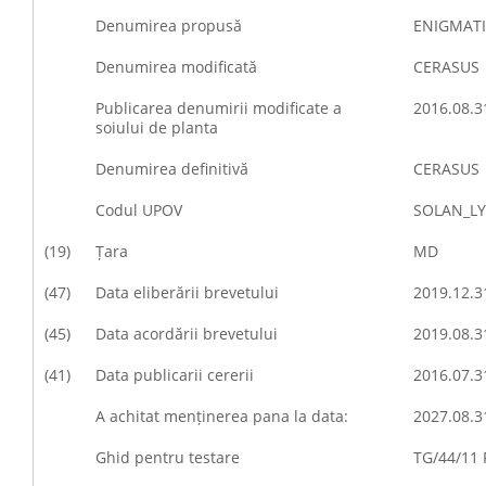
Denumirea propusă
ENIGMAT
Denumirea modificată
CERASUS
Publicarea denumirii modificate a
2016.08.3
soiului de planta
Denumirea definitivă
CERASUS
Codul UPOV
SOLAN_L
(19)
Țara
MD
(47)
Data eliberării brevetului
2019.12.3
(45)
Data acordării brevetului
2019.08.3
(41)
Data publicarii cererii
2016.07.3
A achitat menținerea pana la data:
2027.08.3
Ghid pentru testare
TG/44/11 