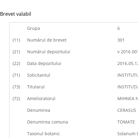
Brevet valabil
Grupa
6
(11)
Numărul de brevet
301
(21)
Numărul depozitului
v 2016 00
(22)
Data depozitului
2016.05.1
(71)
Solicitantul
INSTITUT
(73)
Titularul
INSTITUŢ
(72)
Amelioratorul
MIHNEA Na
Denumirea
CERASUS
Denumirea comuna
TOMATE
Taxonul botanic
Solanum l