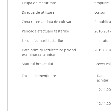
Grupa de maturitate
timpurie
Directia de utilizare
consum in
Zona recomandata de cultivare
Republica
Perioada efectuarii testarilor
2016-201
Locul efectuarii testarilor
Institutul
Data primirii rezultatelor privind
2019.02.2
examinarea tehnica
Statutul brevetului
Brevet val
Taxele de menţinere
Data
achitarii
12.11.2
12.11.2