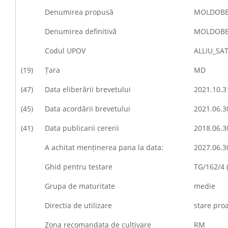
Denumirea propusă
MOLDOBE
Denumirea definitivă
MOLDOBE
Codul UPOV
ALLIU_SA
(19)
Țara
MD
(47)
Data eliberării brevetului
2021.10.3
(45)
Data acordării brevetului
2021.06.3
(41)
Data publicarii cererii
2018.06.3
A achitat menținerea pana la data:
2027.06.3
Ghid pentru testare
TG/162/4 
Grupa de maturitate
medie
Directia de utilizare
stare pro
Zona recomandata de cultivare
RM