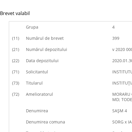
Brevet valabil
Grupa
4
(11)
Numărul de brevet
399
(21)
Numărul depozitului
v 2020 00
(22)
Data depozitului
2020.01.3
(71)
Solicitantul
INSTITUT
(73)
Titularul
INSTITUŢ
(72)
Amelioratorul
MORARU G
MD; TODE
Denumirea
SAŞM 4
Denumirea comuna
SORG x I