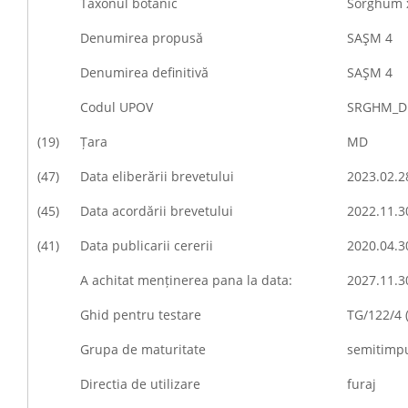
Taxonul botanic
Sorghum x
Denumirea propusă
SAŞM 4
Denumirea definitivă
SAŞM 4
Codul UPOV
SRGHM_D
(19)
Țara
MD
(47)
Data eliberării brevetului
2023.02.2
(45)
Data acordării brevetului
2022.11.3
(41)
Data publicarii cererii
2020.04.3
A achitat menținerea pana la data:
2027.11.3
Ghid pentru testare
TG/122/4 
Grupa de maturitate
semitimp
Directia de utilizare
furaj