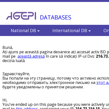
DATABASES
National DB
International DB
On
Bună,
Ați ajuns pe această pagina deoarece ați accesat activ BD p
mail pe
această adresă
în care să indicați IP-ul Dvs:
216.73
decizia luată.
Здравствуйте,
Вы попали на эту страницу, потому что активно испол
необходимо отправить электронное письмо на
этот а
будете уведомлены о принятом решении.
Hi,
You've ended up on this page because you were actively us
mail to
this address
, containing your IP:
216.73.216.15
. You