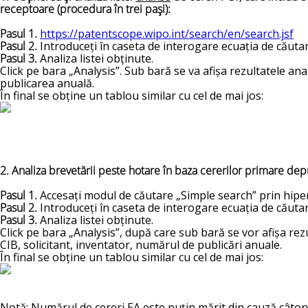
receptoare (procedura în trei paşi):
Pasul 1.
https://patentscope.wipo.int/search/en/search.jsf
Pasul 2.
Introduceţi în caseta de interogare ecuaţia de căutar
Pasul 3.
Analiza listei obținute.
Click pe bara „Analysis”. Sub bară se va afișa rezultatele anal
publicarea anuală.
În final se obține un tablou similar cu cel de mai jos:
2. Analiza brevetării peste hotare în baza cererilor primare dep
Pasul 1.
Accesaţi modul de căutare „Simple search” prin hiper
Pasul 2.
Introduceţi în caseta de interogare ecuaţia de căutar
Pasul 3.
Analiza listei obținute.
Click pe bara „Analysis”, după care sub bară se vor afișa rezul
CIB, solicitant, inventator, numărul de publicări anuale.
În final se obține un tablou similar cu cel de mai jos:
Notă: Numărul de cereri EA este puțin mărit din cauză câtorv