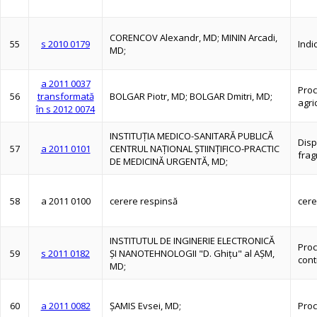
CORENCOV Alexandr, MD; MININ Arcadi,
55
s 2010 0179
Indi
MD;
a 2011 0037
Proc
56
transformată
BOLGAR Piotr, MD; BOLGAR Dmitri, MD;
agri
în s 2012 0074
INSTITUŢIA MEDICO-SANITARĂ PUBLICĂ
Disp
57
a 2011 0101
CENTRUL NAŢIONAL ŞTIINŢIFICO-PRACTIC
frag
DE MEDICINĂ URGENTĂ, MD;
58
a 2011 0100
cerere respinsă
cere
INSTITUTUL DE INGINERIE ELECTRONICĂ
Proc
59
s 2011 0182
ŞI NANOTEHNOLOGII "D. Ghiţu" al AŞM,
cont
MD;
60
a 2011 0082
ŞAMIS Evsei, MD;
Proc