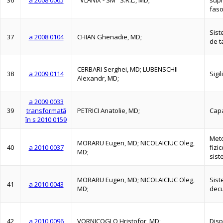
36
a 2008 0065
"VLANIX - SM" S.R.L., MD;
supr
faso
Sist
37
a 2008 0104
CHIAN Ghenadie, MD;
de t
CERBARI Serghei, MD; LUBENSCHII
38
a 2009 0114
Sigi
Alexandr, MD;
a 2009 0033
39
transformată
PETRICI Anatolie, MD;
Capa
în s 2010 0159
Meto
MORARU Eugen, MD; NICOLAICIUC Oleg,
40
a 2010 0037
fizi
MD;
sist
MORARU Eugen, MD; NICOLAICIUC Oleg,
Sist
41
a 2010 0043
MD;
dec
42
a 2010 0096
VORNICOGLO Hristofor, MD;
Disp