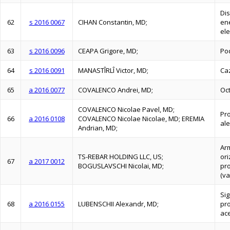
Dis
62
s 2016 0067
CIHAN Constantin, MD;
ene
ele
63
s 2016 0096
CEAPA Grigore, MD;
Pod
64
s 2016 0091
MANASTÎRLÎ Victor, MD;
Caz
65
a 2016 0077
COVALENCO Andrei, MD;
Oc
COVALENCO Nicolae Pavel, MD;
Pro
66
a 2016 0108
COVALENCO Nicolae Nicolae, MD; EREMIA
ale
Andrian, MD;
Ar
TS-REBAR HOLDING LLC, US;
ori
67
a 2017 0012
BOGUSLAVSCHI Nicolai, MD;
pr
(va
Sig
68
a 2016 0155
LUBENSCHII Alexandr, MD;
pro
ace