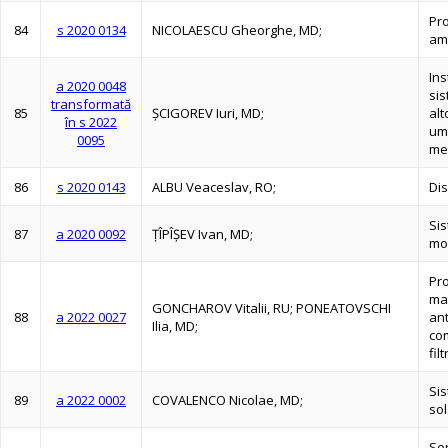
Pro
84
s 2020 0134
NICOLAESCU Gheorghe, MD;
amb
Ins
a 2020 0048
sis
transformată
85
ŞCIGOREV Iuri, MD;
alt
în s 2022
um
0095
me
86
s 2020 0143
ALBU Veaceslav, RO;
Di
Sis
87
a 2020 0092
ŢÎPÎŞEV Ivan, MD;
mo
Pr
mat
GONCHAROV Vitalii, RU; PONEATOVSCHI
88
a 2022 0027
ant
Ilia, MD;
com
fil
Si
89
a 2022 0002
COVALENCO Nicolae, MD;
sol
Se