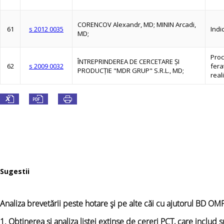
CORENCOV Alexandr, MD; MININ Arcadi,
61
s 2012 0035
Indi
MD;
Proc
ÎNTREPRINDEREA DE CERCETARE ŞI
62
s 2009 0032
fera
PRODUCŢIE "MDR GRUP" S.R.L., MD;
real
Sugestii
Analiza brevetării peste hotare și pe alte căi cu ajutorul BD 
1. Obţinerea și analiza listei
extinse
de cereri PCT, care includ su