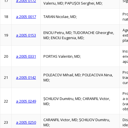
17
a 2005 0172
Sig
Valeriu, MD; PAPUŞOI Serghei, MD;
Pro
18
a 2005 0017
TARAN Nicolae, MD;
nat
Age
ENCIU Petru, MD; TUDORACHE Gheorghe,
19
a 2005 0153
ext
MD; ENCIU Eugenia, MD;
pla
Ins
20
a 2005 0331
PORTAS Valentin, MD;
ene
apă
Pro
POLEACOV Mihail, MD; POLEACOVA Nina,
21
a 2005 0142
tr
MD;
cur
Pro
ŞCHILIOV Dumitru, MD; CARANFIL Victor,
a o
22
a 2005 0249
MD;
(va
obţ
CARANFIL Victor, MD; ŞCHILIOV Dumitru,
Dis
23
a 2005 0250
MD;
ide