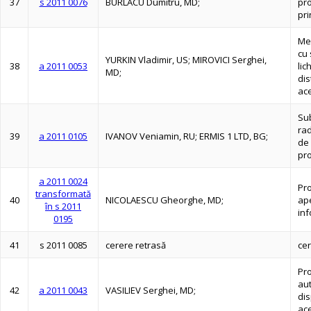
37
s 2011 0076
BURLACU Dumitru, MD;
pro
pri
Me
cu 
YURKIN Vladimir, US; MIROVICI Serghei,
38
a 2011 0053
lic
MD;
dis
ac
Sub
rad
39
a 2011 0105
IVANOV Veniamin, RU; ERMIS 1 LTD, BG;
de 
pro
a 2011 0024
Pr
transformată
40
NICOLAESCU Gheorghe, MD;
ape
în s 2011
in
0195
41
s 2011 0085
cerere retrasă
cer
Pro
aut
42
a 2011 0043
VASILIEV Serghei, MD;
dis
ace