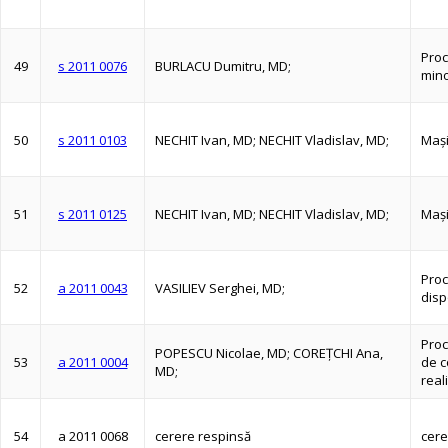
Proc
49
s 2011 0076
BURLACU Dumitru, MD;
mino
50
s 2011 0103
NECHIT Ivan, MD; NECHIT Vladislav, MD;
Maşi
51
s 2011 0125
NECHIT Ivan, MD; NECHIT Vladislav, MD;
Maşi
Proc
52
a 2011 0043
VASILIEV Serghei, MD;
disp
Proc
POPESCU Nicolae, MD; COREŢCHI Ana,
53
a 2011 0004
de c
MD;
real
54
a 2011 0068
cerere respinsă
cere