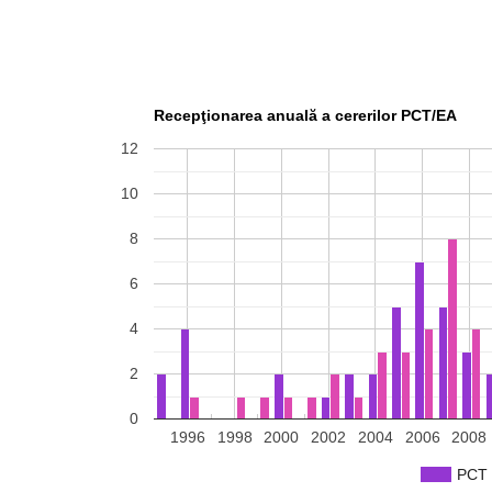
Recepţionarea anuală a cererilor PCT/EA
12
10
8
6
4
2
0
1996
1998
2000
2002
2004
2006
2008
PCT