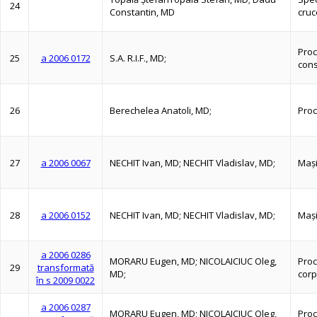
24
Constantin, MD
cruc
Proc
25
a 2006 0172
S.A. R.I.F., MD;
cons
26
Berechelea Anatoli, MD;
Proc
27
a 2006 0067
NECHIT Ivan, MD; NECHIT Vladislav, MD;
Maşi
28
a 2006 0152
NECHIT Ivan, MD; NECHIT Vladislav, MD;
Maşi
a 2006 0286
MORARU Eugen, MD; NICOLAICIUC Oleg,
Proc
29
transformată
MD;
corp
în s 2009 0022
a 2006 0287
MORARU Eugen, MD; NICOLAICIUC Oleg,
Proc