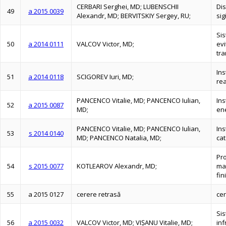
CERBARI Serghei, MD; LUBENSCHII
Dis
49
a 2015 0039
Alexandr, MD; BERVITSKIY Sergey, RU;
sig
Sis
50
a 2014 0111
VALCOV Victor, MD;
evi
tra
Ins
51
a 2014 0118
SCIGOREV Iuri, MD;
rea
PANCENCO Vitalie, MD; PANCENCO Iulian,
Ins
52
a 2015 0087
MD;
ene
PANCENCO Vitalie, MD; PANCENCO Iulian,
Ins
53
s 2014 0140
MD; PANCENCO Natalia, MD;
cat
Pr
54
s 2015 0077
KOTLEAROV Alexandr, MD;
mat
fin
55
a 2015 0127
cerere retrasă
cer
Sis
56
a 2015 0032
VALCOV Victor, MD; VIŞANU Vitalie, MD;
inf