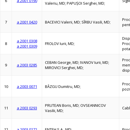
6
a 2001 0190
Sigil
Valeriu, MD; PAPUŞOI Serghei, MD;
Proc
7
a 2001 0420
BACEVICI Valerii, MD; SÎRBU Vasili, MD;
pent
Disp
a 2001 0308
8
FROLOV Iurii, MD;
Proc
a 2001 0309
pota
Proc
CEBAN George, MD; IVANOV Iurii, MD;
9
a 2003 0285
memb
MIROVICI Serghei, MD;
disp
Proc
10
a 2003 0071
BÂZGU Dumitru, MD;
pozit
PRUTEAN Boris, MD; OVSEANNICOV
11
a 2003 0293
Cabl
Vasilii, MD;
12
a 2003 0272
ENTEH S.A., MD;
Proc