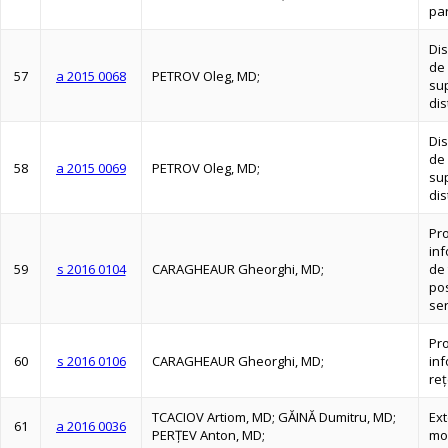
par
Dis
de 
57
a 2015 0068
PETROV Oleg, MD;
su
dis
Dis
de 
58
a 2015 0069
PETROV Oleg, MD;
su
dis
Pro
inf
59
s 2016 0104
CARAGHEAUR Gheorghi, MD;
de 
pos
ser
Pro
60
s 2016 0106
CARAGHEAUR Gheorghi, MD;
inf
reţ
TCACIOV Artiom, MD; GĂINĂ Dumitru, MD;
Ext
61
a 2016 0036
PERŢEV Anton, MD;
mob