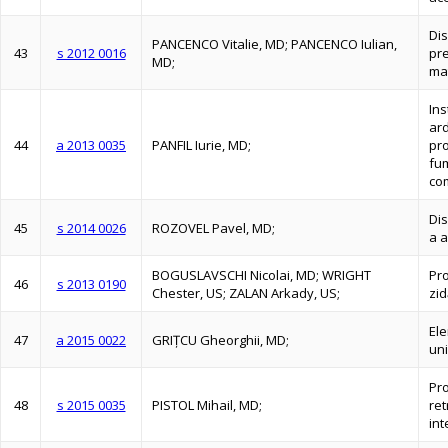
Dis
PANCENCO Vitalie, MD; PANCENCO Iulian,
43
s 2012 0016
pre
MD;
mat
Ins
ard
44
a 2013 0035
PANFIL Iurie, MD;
pro
fu
com
Di
45
s 2014 0026
ROZOVEL Pavel, MD;
a a
BOGUSLAVSCHI Nicolai, MD; WRIGHT
Pr
46
s 2013 0190
Chester, US; ZALAN Arkady, US;
zid
Ele
47
a 2015 0022
GRIŢCU Gheorghii, MD;
uni
Pr
48
s 2015 0035
PISTOL Mihail, MD;
ret
int