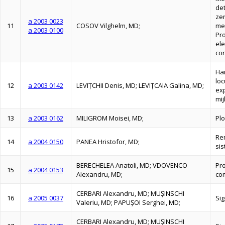
det
zer
a 2003 0023
11
COSOV Vilghelm, MD;
met
a 2003 0100
Pr
ele
con
Ha
loc
12
a 2003 0142
LEVIŢCHII Denis, MD; LEVIŢCAIA Galina, MD;
exp
mij
13
a 2003 0162
MILIGROM Moisei, MD;
Pl
Rem
14
a 2004 0150
PANEA Hristofor, MD;
sis
BERECHELEA Anatoli, MD; VDOVENCO
Pro
15
a 2004 0153
Alexandru, MD;
com
CERBARI Alexandru, MD; MUŞINSCHI
16
a 2005 0037
Sig
Valeriu, MD; PAPUŞOI Serghei, MD;
CERBARI Alexandru, MD; MUŞINSCHI