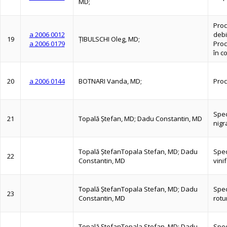
MD;
Proc
a 2006 0012
debi
19
ŢIBULSCHI Oleg, MD;
a 2006 0179
Proc
în c
20
a 2006 0144
BOTNARI Vanda, MD;
Proc
Spec
21
Topală Ştefan, MD; Dadu Constantin, MD
nigr
Topală ŞtefanTopala Stefan, MD; Dadu
Spec
22
Constantin, MD
vinif
Topală ŞtefanTopala Stefan, MD; Dadu
Spec
23
Constantin, MD
rotu
Topală ŞtefanTopala Stefan, MD; Dadu
Spec