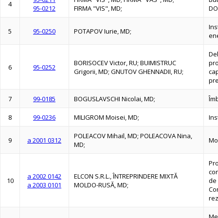
4
95-0212
FIRMA "VIS", MD;
DO
Ins
5
95-0250
POTAPOV Iurie, MD;
ene
Deb
BORISOCEV Victor, RU; BUIMISTRUC
pr
6
95-0252
Grigorii, MD; GNUTOV GHENNADII, RU;
cap
pre
7
99-0185
BOGUSLAVSCHI Nicolai, MD;
Îm
8
99-0236
MILIGROM Moisei, MD;
Ins
POLEACOV Mihail, MD; POLEACOVA Nina,
9
a 2001 0312
Mot
MD;
Pro
con
a 2002 0142
ELCON S.R.L., ÎNTREPRINDERE MIXTĂ
10
de 
a 2003 0101
MOLDO-RUSĂ, MD;
Co
rez
Met