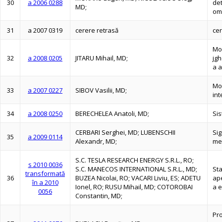
30
a 2006 0288
det
MD;
om
31
a 2007 0319
cerere retrasă
cer
Mod
32
a 2008 0205
JITARU Mihail, MD;
jgh
a a
Mot
33
a 2007 0227
SIBOV Vasilii, MD;
int
34
a 2008 0250
BERECHELEA Anatoli, MD;
Sis
CERBARI Serghei, MD; LUBENSCHII
Sig
35
a 2009 0114
Alexandr, MD;
me
S.C. TESLA RESEARCH ENERGY S.R.L., RO;
s 2010 0036
S.C. MANECOS INTERNATIONAL S.R.L., MD;
Sta
transformată
36
BUZEA Nicolai, RO; VACARI Liviu, ES; ADETU
ap
în a 2010
Ionel, RO; RUSU Mihail, MD; COTOROBAI
a e
0056
Constantin, MD;
Pro