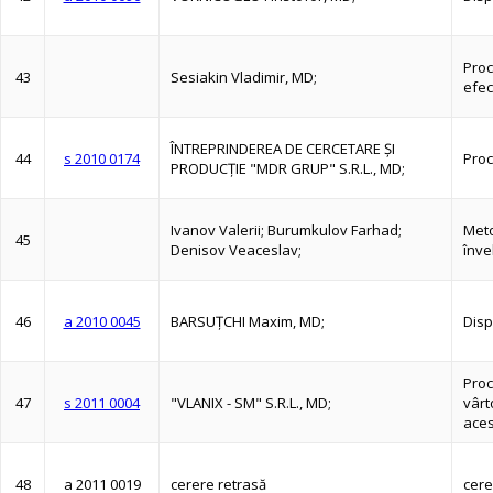
Proc
43
Sesiakin Vladimir, MD;
efec
ÎNTREPRINDEREA DE CERCETARE ŞI
44
s 2010 0174
Proc
PRODUCŢIE "MDR GRUP" S.R.L., MD;
Ivanov Valerii; Burumkulov Farhad;
Meto
45
Denisov Veaceslav;
înve
46
a 2010 0045
BARSUŢCHI Maxim, MD;
Disp
Proc
47
s 2011 0004
"VLANIX - SM" S.R.L., MD;
vârt
aces
48
a 2011 0019
cerere retrasă
cere