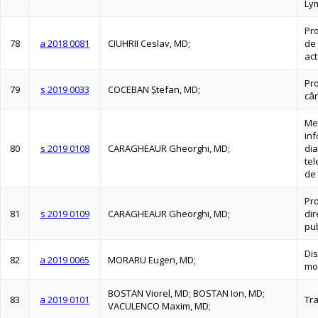
Ly
Pr
78
a 2018 0081
CIUHRII Ceslav, MD;
de 
act
Pr
79
s 2019 0033
COCEBAN Ştefan, MD;
câr
Me
inf
80
s 2019 0108
CARAGHEAUR Gheorghi, MD;
dia
tel
de 
Pro
81
s 2019 0109
CARAGHEAUR Gheorghi, MD;
dir
pub
Dis
82
a 2019 0065
MORARU Eugen, MD;
mo
BOSTAN Viorel, MD; BOSTAN Ion, MD;
83
a 2019 0101
Tra
VACULENCO Maxim, MD;