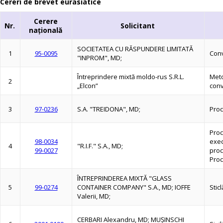
Cereri de brevet eurasiatice
Cerere
Nr.
Solicitant
naţională
SOCIETATEA CU RĂSPUNDERE LIMITATĂ
1
95-0095
Conv
"INPROM", MD;
Întreprindere mixtă moldo-rus S.R.L.
Meto
2
„Elcon”
conv
3
97-0236
S.A. "TREIDONA", MD;
Proc
Proc
98-0034
exec
4
"R.I.F." S.A., MD;
99-0027
pro
Proc
ÎNTREPRINDEREA MIXTĂ "GLASS
5
99-0274
CONTAINER COMPANY" S.A., MD; IOFFE
Stic
Valerii, MD;
CERBARI Alexandru, MD; MUŞINSCHI