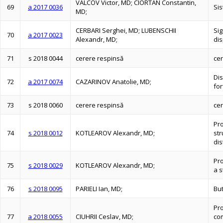
VALCOV Victor, MD; CIORTAN Constantin,
69
a 2017 0036
Si
MD;
CERBARI Serghei, MD; LUBENSCHII
Sig
70
a 2017 0023
Alexandr, MD;
dis
71
s 2018 0044
cerere respinsă
ce
Dis
72
a 2017 0074
CAZARINOV Anatolie, MD;
for
73
s 2018 0060
cerere respinsă
ce
Pr
74
s 2018 0012
KOTLEAROV Alexandr, MD;
str
dis
Pr
75
s 2018 0029
KOTLEAROV Alexandr, MD;
a s
76
s 2018 0095
PARIELI Ian, MD;
But
Pr
77
a 2018 0055
CIUHRII Ceslav, MD;
com