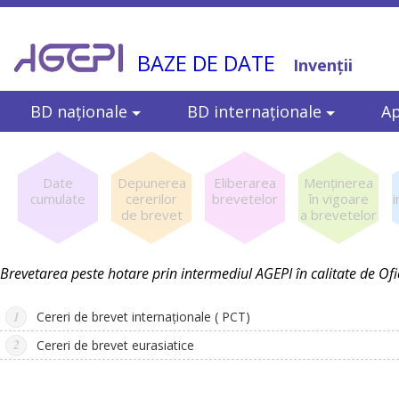
BAZE DE DATE
Invenţii
BD naţionale
BD internaţionale
Ap
Date
Depunerea
Eliberarea
Menţinerea
cumulate
cererilor
brevetelor
în vigoare
de brevet
a brevetelor
Brevetarea peste hotare prin intermediul AGEPI în calitate de Ofi
Cereri de brevet internaționale ( PCT)
Cereri de brevet eurasiatice