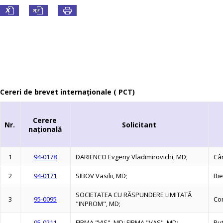
Cereri de brevet internaționale ( PCT)
Cerere
Nr.
Solicitant
naţională
1
94-0178
DARIENCO Evgeny Vladimirovichi, MD;
Câr
2
94-0171
SIBOV Vasilii, MD;
Bie
SOCIETATEA CU RĂSPUNDERE LIMITATĂ
3
95-0095
Con
"INPROM", MD;
95-0211
FIRMA "VIS", MD; FIRMA "VAS", MD;
But