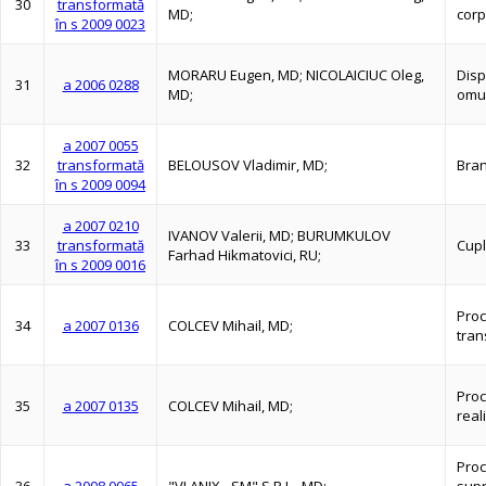
30
transformată
MD;
corp
în s 2009 0023
MORARU Eugen, MD; NICOLAICIUC Oleg,
Disp
31
a 2006 0288
MD;
omu
a 2007 0055
32
transformată
BELOUSOV Vladimir, MD;
Bran
în s 2009 0094
a 2007 0210
IVANOV Valerii, MD; BURUMKULOV
33
transformată
Cupl
Farhad Hikmatovici, RU;
în s 2009 0016
Proc
34
a 2007 0136
COLCEV Mihail, MD;
tran
Proc
35
a 2007 0135
COLCEV Mihail, MD;
real
Proc