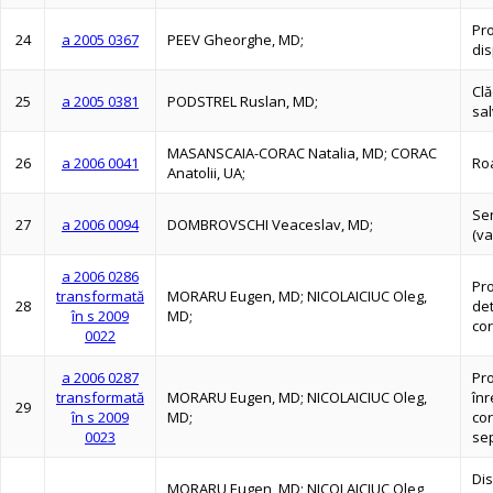
Pr
24
a 2005 0367
PEEV Gheorghe, MD;
dis
Clă
25
a 2005 0381
PODSTREL Ruslan, MD;
sa
MASANSCAIA-CORAC Natalia, MD; CORAC
26
a 2006 0041
Roa
Anatolii, UA;
Sen
27
a 2006 0094
DOMBROVSCHI Veaceslav, MD;
(va
a 2006 0286
Pro
transformată
MORARU Eugen, MD; NICOLAICIUC Oleg,
28
det
în s 2009
MD;
co
0022
a 2006 0287
Pro
transformată
MORARU Eugen, MD; NICOLAICIUC Oleg,
înr
29
în s 2009
MD;
cor
0023
sep
Dis
MORARU Eugen, MD; NICOLAICIUC Oleg,